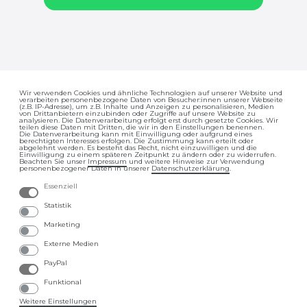
Wir verwenden Cookies und ähnliche Technologien auf unserer Website und
verarbeiten personenbezogene Daten von Besucher:innen unserer Webseite
Impressum
Daten­schutz­erklärung
(z.B. IP-Adresse), um z.B. Inhalte und Anzeigen zu personalisieren, Medien
von Drittanbietern einzubinden oder Zugriffe auf unsere Website zu
analysieren. Die Datenverarbeitung erfolgt erst durch gesetzte Cookies. Wir
teilen diese Daten mit Dritten, die wir in den Einstellungen benennen.
Die Datenverarbeitung kann mit Einwilligung oder aufgrund eines
berechtigten Interesses erfolgen. Die Zustimmung kann erteilt oder
abgelehnt werden. Es besteht das Recht, nicht einzuwilligen und die
Einwilligung zu einem späteren Zeitpunkt zu ändern oder zu widerrufen.
Beachten Sie unser
Impressum
und weitere Hinweise zur Verwendung
personenbezogener Daten in unserer
Daten­schutz­erklärung
.
Essenziell
AGB
Barrierefreiheitserklärung
Statistik
Marketing
Externe Medien
PayPal
Widerrufs­recht
Funktional
Weitere Einstellungen