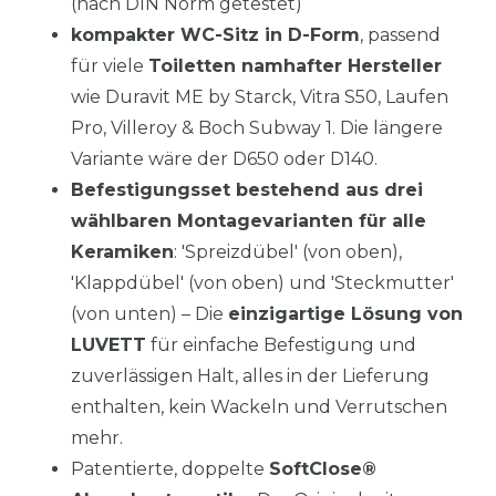
(nach DIN Norm getestet)
kompakter WC-Sitz in D-Form
, passend
für viele
Toiletten namhafter Hersteller
wie Duravit ME by Starck, Vitra S50, Laufen
Pro, Villeroy & Boch Subway 1. Die längere
Variante wäre der D650 oder D140.
Befestigungsset bestehend aus drei
wählbaren Montagevarianten für alle
Keramiken
: 'Spreizdübel' (von oben),
'Klappdübel' (von oben) und 'Steckmutter'
(von unten) – Die
einzigartige Lösung von
LUVETT
für einfache Befestigung und
zuverlässigen Halt, alles in der Lieferung
enthalten, kein Wackeln und Verrutschen
mehr.
Patentierte, doppelte
SoftClose®