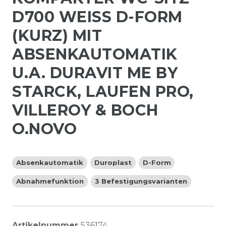
D700 WEISS D-FORM (
KURZ) MIT A
BSENKAUTOMATIK U
.A. DURAVIT ME BY S
TARCK, LAUFEN PRO, V
ILLEROY & BOCH O
.NOVO
Absenkautomatik
Duroplast
D-Form
Abnahmefunktion
3 Befestigungsvarianten
Artikelnummer
536174