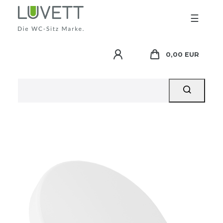
☰
0,00 EUR