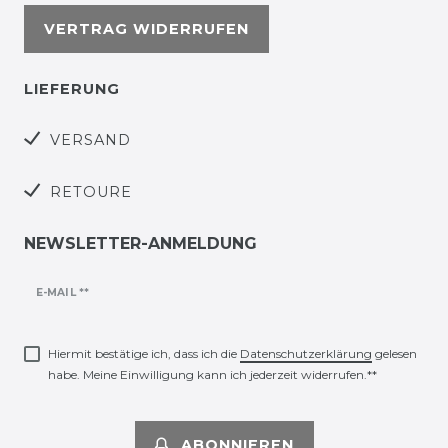
VERTRAG WIDERRUFEN
LIEFERUNG
VERSAND
RETOURE
NEWSLETTER-ANMELDUNG
Newsletter
E-MAIL **
Honig
Hiermit bestätige ich, dass ich die
Daten­schutz­erklärung
gelesen
habe. Meine Einwilligung kann ich jederzeit widerrufen.**
ABONNIEREN