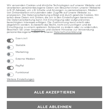
Wir verwenden Cookies und ähnliche Technologien auf unserer Website und
verarbeiten personenbezogene Daten von Besucher:innen unserer Webseite
Impressum
Daten­schutz­erklärung
(z.B. IP-Adresse), um z.B. Inhalte und Anzeigen zu personalisieren, Medien
von Drittanbietern einzubinden oder Zugriffe auf unsere Website zu
analysieren. Die Datenverarbeitung erfolgt erst durch gesetzte Cookies. Wir
teilen diese Daten mit Dritten, die wir in den Einstellungen benennen.
Die Datenverarbeitung kann mit Einwilligung oder aufgrund eines
berechtigten Interesses erfolgen. Die Zustimmung kann erteilt oder
abgelehnt werden. Es besteht das Recht, nicht einzuwilligen und die
Einwilligung zu einem späteren Zeitpunkt zu ändern oder zu widerrufen.
Beachten Sie unser
Impressum
und weitere Hinweise zur Verwendung
personenbezogener Daten in unserer
Daten­schutz­erklärung
.
Essenziell
AGB
Barrierefreiheitserklärung
Statistik
Marketing
Externe Medien
PayPal
Widerrufs­recht
Funktional
Weitere Einstellungen
ALLE AKZEPTIEREN
LUVETT - Die WC-Sitz Marke
ALLE ABLEHNEN