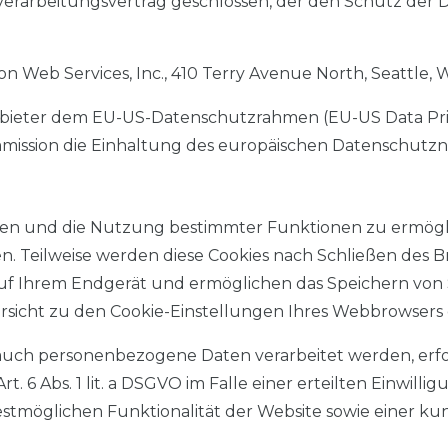
rarbeitungsvertrag geschlossen, der den Schutz der D
Web Services, Inc., 410 Terry Avenue North, Seattle, 
nbieter dem EU-US-Datenschutzrahmen (EU-US Data Priv
ssion die Einhaltung des europäischen Datenschutznive
ten und die Nutzung bestimmter Funktionen zu ermöglic
. Teilweise werden diese Cookies nach Schließen des Br
 auf Ihrem Endgerät und ermöglichen das Speichern von S
bersicht zu den Cookie-Einstellungen Ihres Webbrowser
auch personenbezogene Daten verarbeitet werden, erfolg
 Abs. 1 lit. a DSGVO im Falle einer erteilten Einwilligu
stmöglichen Funktionalität der Website sowie einer k