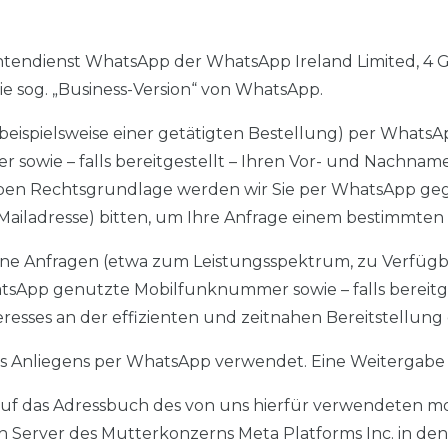
chtendienst WhatsApp der WhatsApp Ireland Limited, 4 G
die sog. „Business-Version“ von WhatsApp.
 (beispielsweise einer getätigten Bestellung) per Whats
wie – falls bereitgestellt – Ihren Vor- und Nachnamen
lben Rechtsgrundlage werden wir Sie per WhatsApp geg
ailadresse) bitten, um Ihre Anfrage einem bestimmte
e Anfragen (etwa zum Leistungsspektrum, zu Verfügba
tsApp genutzte Mobilfunknummer sowie – falls bereitg
nteresses an der effizienten und zeitnahen Bereitstellu
 Anliegens per WhatsApp verwendet. Eine Weitergabe an 
 auf das Adressbuch des von uns hierfür verwendeten m
Server des Mutterkonzerns Meta Platforms Inc. in den