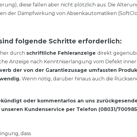
erung), diese fallen aber nicht plötzlich aus. Die Alterun
en der Dämpfwirkung von Absenkautomatiken (SoftClos
nd folgende Schritte erforderlich:
ucher durch
schriftliche Fehleranzeige
direkt gegenüb
iche Anzeige nach Kenntniserlangung vom Defekt innerh
rwerb der von der Garantiezusage umfassten Produ
twendig.
Wenn nötig, darüber hinaus auch die Rückse
ngekündigt oder kommentarlos an uns zurückgesend
st unseren Kundenservice per Telefon (08031/70098
ingung, dass