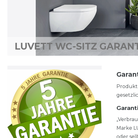
LUVETT WC-SITZ GARANT
Garan
Produkte
gesetzli
Garant
„Verbrau
Marke LU
oder sel