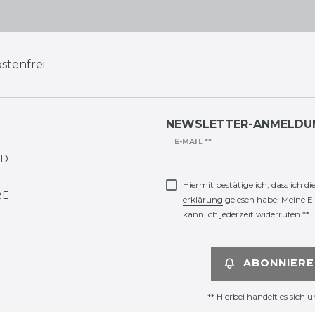
stenfrei
G
NEWSLETTER-ANMELDU
Newsletter
E-MAIL **
ND
Honig
Hiermit bestätige ich, dass ich di
RE
erklärung
gelesen habe. Meine E
kann ich jederzeit widerrufen.**
ABONNIERE
** Hierbei handelt es sich u