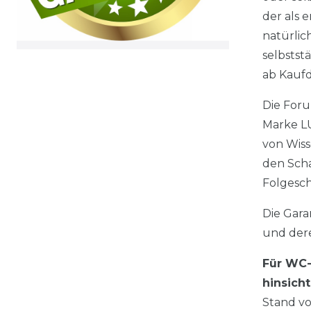
der als 
natürlic
selbststä
ab Kauf
Die Foru
Marke LU
von Wiss
den Scha
Folgesc
Die Gara
und dere
Für WC-
hinsich
Stand vo