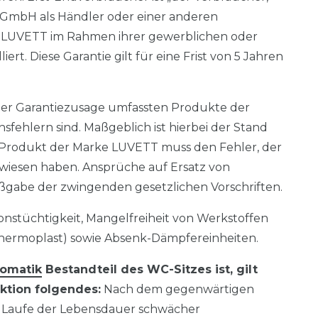
e GmbH als Händler oder einer anderen
ke LUVETT im Rahmen ihrer gewerblichen oder
ert. Diese Garantie gilt für eine Frist von 5 Jahren
der Garantiezusage umfassten Produkte der
sfehlern sind. Maßgeblich ist hierbei der Stand
 Produkt der Marke LUVETT muss den Fehler, der
ewiesen haben. Ansprüche auf Ersatz von
gabe der zwingenden gesetzlichen Vorschriften.
nstüchtigkeit, Mangelfreiheit von Werkstoffen
Thermoplast) sowie Absenk-Dämpfereinheiten.
omatik
Bestandteil des WC-Sitzes ist, gilt
ktion folgendes:
Nach dem gegenwärtigen
m Laufe der Lebensdauer schwächer