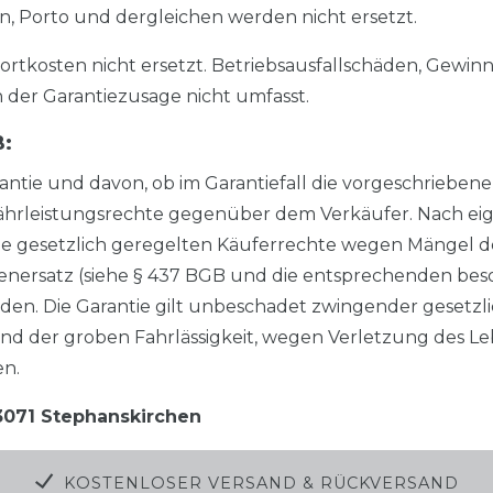
 Porto und dergleichen werden nicht ersetzt.
kosten nicht ersetzt. Betriebsausfallschäden, Gewin
der Garantiezusage nicht umfasst.
B:
antie und davon, ob im Garantiefall die vorgeschrieben
ährleistungsrechte gegenüber dem Verkäufer. Nach ei
 gesetzlich geregelten Käuferrechte wegen Mängel de
denersatz (siehe § 437 BGB und die entsprechenden be
. Die Garantie gilt unbeschadet zwingender gesetzlich
und der groben Fahrlässigkeit, wegen Verletzung des L
en.
3071 Stephanskirchen
KOSTENLOSER VERSAND & RÜCKVERSAND