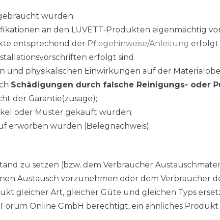
gebraucht wurden;
difikationen an den LUVETT-Produkten eigenmächtig 
kte entsprechend der
Pflegehinweise/Anleitung
erfolgt 
allationsvorschriften erfolgt sind
und physikalischen Einwirkungen auf der Materialoberf
rch
Schädigungen durch falsche Reinigungs- oder P
ht der Garantie(zusage);
tikel oder Muster gekauft wurden;
uf erworben wurden (Belegnachweis).
nstand zu setzen (bzw. dem Verbraucher Austauschmate
einen Austausch vorzunehmen oder dem Verbraucher den
ukt gleicher Art, gleicher Güte und gleichen Typs erse
t Forum Online GmbH berechtigt, ein ähnliches Produkt z