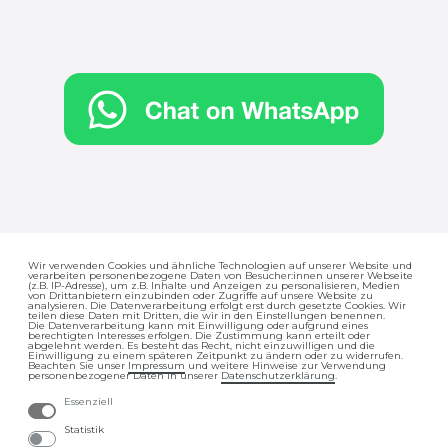
Wir verwenden Cookies und ähnliche Technologien auf unserer Website und
verarbeiten personenbezogene Daten von Besucher:innen unserer Webseite
Impressum
Daten­schutz­erklärung
(z.B. IP-Adresse), um z.B. Inhalte und Anzeigen zu personalisieren, Medien
von Drittanbietern einzubinden oder Zugriffe auf unsere Website zu
analysieren. Die Datenverarbeitung erfolgt erst durch gesetzte Cookies. Wir
teilen diese Daten mit Dritten, die wir in den Einstellungen benennen.
Die Datenverarbeitung kann mit Einwilligung oder aufgrund eines
berechtigten Interesses erfolgen. Die Zustimmung kann erteilt oder
abgelehnt werden. Es besteht das Recht, nicht einzuwilligen und die
Einwilligung zu einem späteren Zeitpunkt zu ändern oder zu widerrufen.
Beachten Sie unser
Impressum
und weitere Hinweise zur Verwendung
personenbezogener Daten in unserer
Daten­schutz­erklärung
.
Essenziell
AGB
Barrierefreiheitserklärung
Statistik