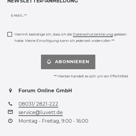
NEWSLETTER-ANMELDUNG
Newsletter
E-MAIL **
Honig
Hiermit bestätige ich, dass ich die
Daten­schutz­erklärung
gelesen
habe. Meine Einwilligung kann ich jederzeit widerrufen.**
ABONNIEREN
** Hierbei handelt es sich um ein Pflichtfeld.
Forum Online GmbH
08031/ 2821-222
service@luvett.de
Montag - Freitag, 9:00 - 16:00