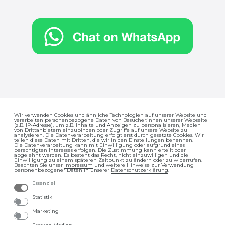
Wir verwenden Cookies und ähnliche Technologien auf unserer Website und
verarbeiten personenbezogene Daten von Besucher:innen unserer Webseite
Impressum
Daten­schutz­erklärung
(z.B. IP-Adresse), um z.B. Inhalte und Anzeigen zu personalisieren, Medien
von Drittanbietern einzubinden oder Zugriffe auf unsere Website zu
analysieren. Die Datenverarbeitung erfolgt erst durch gesetzte Cookies. Wir
teilen diese Daten mit Dritten, die wir in den Einstellungen benennen.
Die Datenverarbeitung kann mit Einwilligung oder aufgrund eines
berechtigten Interesses erfolgen. Die Zustimmung kann erteilt oder
abgelehnt werden. Es besteht das Recht, nicht einzuwilligen und die
Einwilligung zu einem späteren Zeitpunkt zu ändern oder zu widerrufen.
Beachten Sie unser
Impressum
und weitere Hinweise zur Verwendung
personenbezogener Daten in unserer
Daten­schutz­erklärung
.
Essenziell
AGB
Barrierefreiheitserklärung
Statistik
Marketing