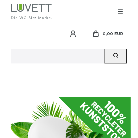
☰
0,00 EUR