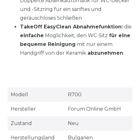
Doppelte Absenkautomatik für WC-Deckel
und -Sitzring für ein sanftes und
geräuschloses Schließen
TakeOff EasyClean Abnahmefunktion:
die
einfache
Möglichkeit, den WC-Sitz
für eine
bequeme Reinigung
mit nur einem
Handgriff von der Keramik
abzunehmen
.
Technisches
Wert
Modell
R700
Merkmal
Hersteller
Forum Online GmbH
Zustand
Neu
Herstellungsland
Bulgarien