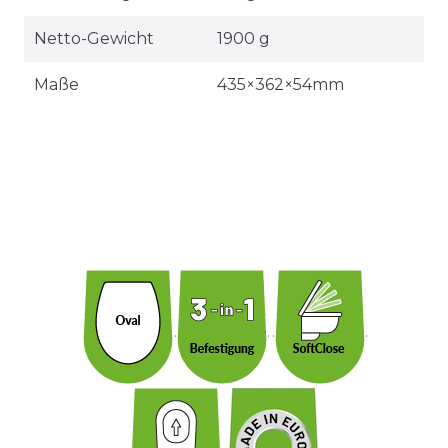
Netto-Gewicht
1900 g
Maße
435×362×54mm