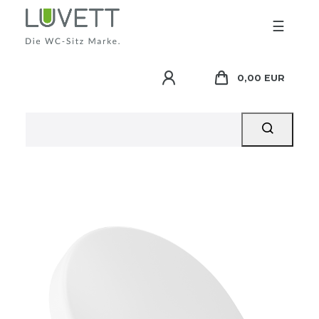
☰
0,00 EUR