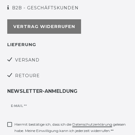
B2B - GESCHÄFTSKUNDEN
VERTRAG WIDERRUFEN
LIEFERUNG
VERSAND
RETOURE
NEWSLETTER-ANMELDUNG
Newsletter
E-MAIL **
Honig
Hiermit bestätige ich, dass ich die
Daten­schutz­erklärung
gelesen
habe. Meine Einwilligung kann ich jederzeit widerrufen.**