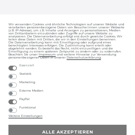
Wir verwenden Cookies und ähnliche Technologien auf unserer Website und
verarbeiten personenbezogene Daten von Besucher:innen unserer Webseite
Impressum
Daten­schutz­erklärung
(z.B. IP-Adresse), um z.B. Inhalte und Anzeigen zu personalisieren, Medien
von Drittanbietern einzubinden oder Zugriffe auf unsere Website zu
analysieren. Die Datenverarbeitung erfolgt erst durch gesetzte Cookies. Wir
teilen diese Daten mit Dritten, die wir in den Einstellungen benennen.
Die Datenverarbeitung kann mit Einwilligung oder aufgrund eines
berechtigten Interesses erfolgen. Die Zustimmung kann erteilt oder
abgelehnt werden. Es besteht das Recht, nicht einzuwilligen und die
Einwilligung zu einem späteren Zeitpunkt zu ändern oder zu widerrufen.
Beachten Sie unser
Impressum
und weitere Hinweise zur Verwendung
personenbezogener Daten in unserer
Daten­schutz­erklärung
.
Essenziell
AGB
Barrierefreiheitserklärung
Statistik
Marketing
Externe Medien
PayPal
Widerrufs­recht
Funktional
Weitere Einstellungen
ALLE AKZEPTIEREN