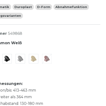
matik
Duroplast
D-Form
Abnahmefunktion
ngsvarianten
mmer
549868
amon Weiß
messungen:
on/bis:
413-463
mm
eiter als
364
mm
chabstand:
130-180
mm