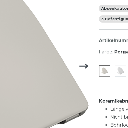
Absenkauto
3 Befestigu
Artikelnu
Farbe:
Perg
Keramikab
Länge v
Nicht br
Bohrlo