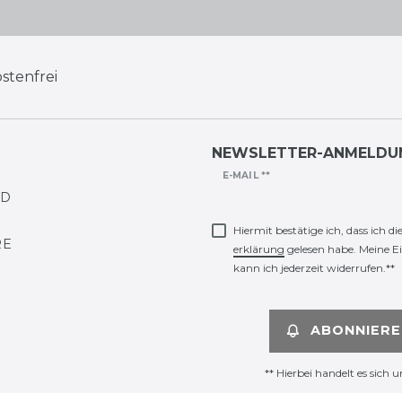
stenfrei
G
NEWSLETTER-ANMELDU
Newsletter
E-MAIL **
ND
Honig
Hiermit bestätige ich, dass ich di
RE
erklärung
gelesen habe. Meine E
kann ich jederzeit widerrufen.**
ABONNIERE
** Hierbei handelt es sich u