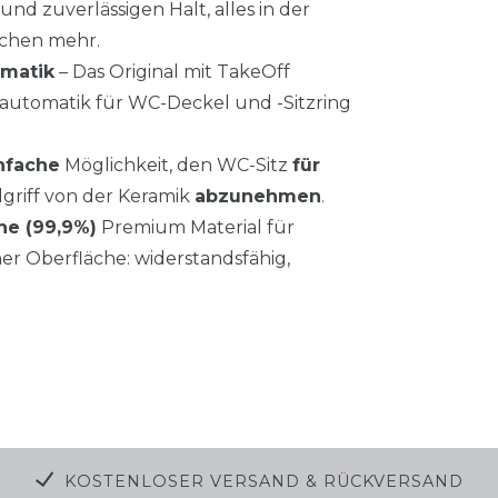
nd zuverlässigen Halt, alles in der
schen mehr.
omatik
– Das Original mit TakeOff
utomatik für WC-Deckel und -Sitzring
nfache
Möglichkeit, den WC-Sitz
für
griff von der Keramik
abzunehmen
.
che (99,9%)
Premium Material für
er Oberfläche: widerstandsfähig,
KOSTENLOSER VERSAND & RÜCKVERSAND