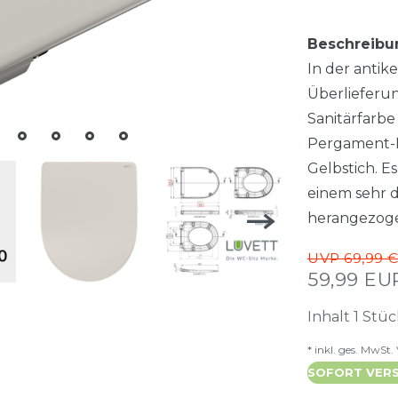
Beschreibu
In der anti
Überlieferu
Sanitärfarbe
Pergament-Pa
Gelbstich. E
einem sehr d
herangezog
UVP 69,99 
59,99 E
Inhalt
1
Stüc
* inkl. ges. MwSt.
SOFORT VERS