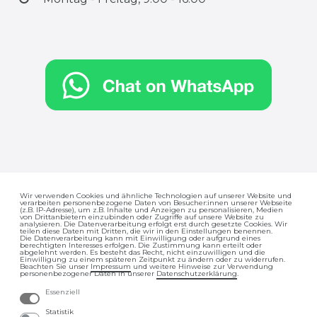
Wir verwenden Cookies und ähnliche Technologien auf unserer Website und
verarbeiten personenbezogene Daten von Besucher:innen unserer Webseite
Impressum
Daten­schutz­erklärung
(z.B. IP-Adresse), um z.B. Inhalte und Anzeigen zu personalisieren, Medien
von Drittanbietern einzubinden oder Zugriffe auf unsere Website zu
analysieren. Die Datenverarbeitung erfolgt erst durch gesetzte Cookies. Wir
teilen diese Daten mit Dritten, die wir in den Einstellungen benennen.
Die Datenverarbeitung kann mit Einwilligung oder aufgrund eines
berechtigten Interesses erfolgen. Die Zustimmung kann erteilt oder
abgelehnt werden. Es besteht das Recht, nicht einzuwilligen und die
Einwilligung zu einem späteren Zeitpunkt zu ändern oder zu widerrufen.
Beachten Sie unser
Impressum
und weitere Hinweise zur Verwendung
personenbezogener Daten in unserer
Daten­schutz­erklärung
.
Essenziell
AGB
Barrierefreiheitserklärung
Statistik