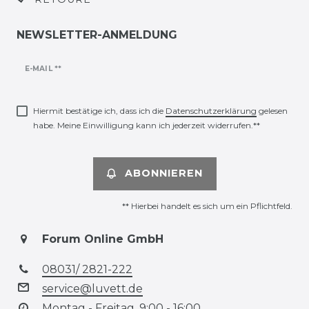
NEWSLETTER-ANMELDUNG
Newsletter
E-MAIL **
Honig
Hiermit bestätige ich, dass ich die
Daten­schutz­erklärung
gelesen
habe. Meine Einwilligung kann ich jederzeit widerrufen.**
ABONNIEREN
** Hierbei handelt es sich um ein Pflichtfeld.
Forum Online GmbH
08031/ 2821-222
service@luvett.de
Montag - Freitag, 9:00 - 16:00