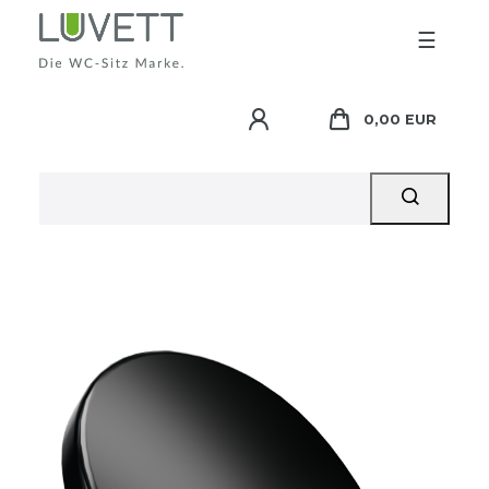
☰
0,00 EUR