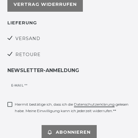
VERTRAG WIDERRUFEN
LIEFERUNG
VERSAND
RETOURE
NEWSLETTER-ANMELDUNG
Newsletter
E-MAIL **
Honig
Hiermit bestätige ich, dass ich die
Daten­schutz­erklärung
gelesen
habe. Meine Einwilligung kann ich jederzeit widerrufen.**
ABONNIEREN