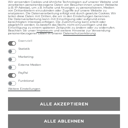
Wir verwenden Cookies und ähnliche Technologien auf unserer Website und
verarbeiten personenbezogene Daten von Besucher:innen unserer Webseite
Impressum
Daten­schutz­erklärung
(z.B. IP-Adresse), um z.B. Inhalte und Anzeigen zu personalisieren, Medien
von Drittanbietern einzubinden oder Zugriffe auf unsere Website zu
analysieren. Die Datenverarbeitung erfolgt erst durch gesetzte Cookies. Wir
teilen diese Daten mit Dritten, die wir in den Einstellungen benennen.
Die Datenverarbeitung kann mit Einwilligung oder aufgrund eines
berechtigten Interesses erfolgen. Die Zustimmung kann erteilt oder
abgelehnt werden. Es besteht das Recht, nicht einzuwilligen und die
Einwilligung zu einem späteren Zeitpunkt zu ändern oder zu widerrufen.
Beachten Sie unser
Impressum
und weitere Hinweise zur Verwendung
personenbezogener Daten in unserer
Daten­schutz­erklärung
.
Essenziell
AGB
Barrierefreiheitserklärung
Statistik
Marketing
Externe Medien
PayPal
Widerrufs­recht
Funktional
Weitere Einstellungen
ALLE AKZEPTIEREN
LUVETT - Die WC-Sitz Marke
ALLE ABLEHNEN
© Copyright 2025 | Alle Rechte