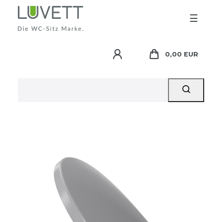
☰
0,00 EUR