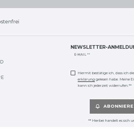
stenfrei
G
NEWSLETTER-ANMELDU
Newsletter
E-MAIL **
ND
Honig
Hiermit bestätige ich, dass ich di
RE
erklärung
gelesen habe. Meine E
kann ich jederzeit widerrufen.**
ABONNIERE
** Hierbei handelt es sich u