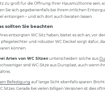
Sitz zu groß für die Öffnung Ihrer Hausmülltonne sein, s
n Sie sich gegebenenfalls bei Ihrem örtlichen Entsorgu
l entsorgen – und sich dort auch beraten lassen.
as sollten Sie beachten
res entsorgten WC Sitz haben, bietet es sich an, vor d
flegeleichter und robuster WC Deckel sorgt dafür, das
paren können.
ei Arten von WC Sitzen
unterscheiden: solche aus
Du
hwertiger sind WC-Sitze aus Duroplast, auch wenn ihr Pre
ltnis.
gen Befestigung
auf lange Sicht ebenfalls sparen: Bricht
itzes. Gerade bei vielen billigen Versionen ist dies oftma