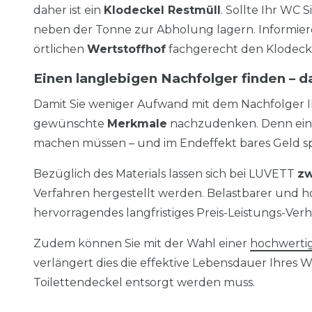
daher ist ein
Klodeckel Restmüll
. Sollte Ihr WC 
neben der Tonne zur Abholung lagern. Informiere
örtlichen
Wertstoffhof
fachgerecht den Klodecke
Einen langlebigen Nachfolger finden – d
Damit Sie weniger Aufwand mit dem Nachfolger Ih
gewünschte
Merkmale
nachzudenken. Denn ein p
machen müssen – und im Endeffekt bares Geld s
Bezüglich des Materials lassen sich bei LUVETT
zw
Verfahren hergestellt werden. Belastbarer und hoc
hervorragendes langfristiges Preis-Leistungs-Verhä
Zudem können Sie mit der Wahl einer
hochwerti
verlängert dies die effektive Lebensdauer Ihres WC S
Toilettendeckel entsorgt werden muss.